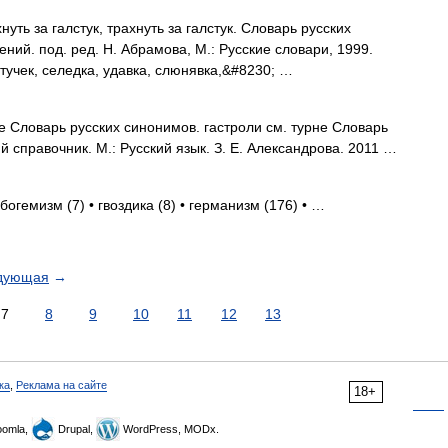
уть за галстук, трахнуть за галстук. Словарь русских
ий. под. ред. Н. Абрамова, М.: Русские словари, 1999.
стучек, селедка, удавка, слюнявка,&#8230; …
е Словарь русских синонимов. гастроли см. турне Словарь
й справочник. М.: Русский язык. З. Е. Александрова. 2011 …
богемизм (7) • гвоздика (8) • германизм (176) • …
дующая
→
7
8
9
10
11
12
13
ка
,
Реклама на сайте
18+
omla,
Drupal,
WordPress, MODx.