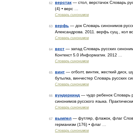
верстак
— стол, верстачок Словарь рус
62
(4) • верс …
Словарь синонимов
верфь
— док Словарь синонимов русско
63
Александрова. 2011. верфь сущ., кол в
Словарь синонимов
вест
— запад Словарь русских синонимо
64
Контекст 5.0 Информатик. 2012 …
Словарь синонимов
винт
— огболт, винтик, жесткий диск, ш
65
бутылка, винчестер Словарь русских син
Словарь синонимов
вундеркинд
— чудо ребенок Словарь р
66
синонимов русского языка. Практически
Словарь синонимов
вымпел
— футляр, флажок, флаг Слова
67
германизм (176) • флаг …
Словарь синонимов