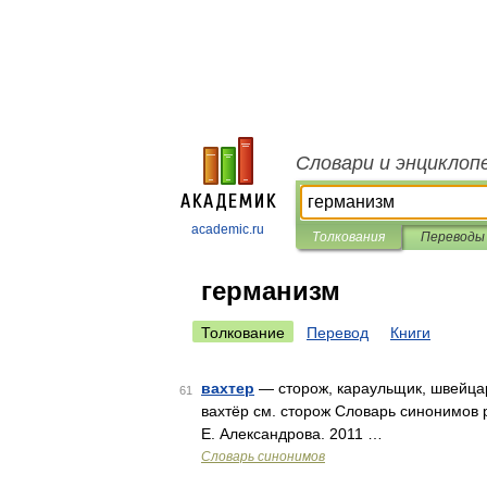
Словари и энциклоп
academic.ru
Толкования
Переводы
германизм
Толкование
Перевод
Книги
вахтер
— сторож, караульщик, швейцар
61
вахтёр см. сторож Словарь синонимов р
Е. Александрова. 2011 …
Словарь синонимов