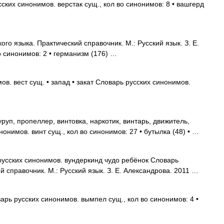
ских синонимов. верстак сущ., кол во синонимов: 8 • вашгерд
го языка. Практический справочник. М.: Русский язык. З. Е.
о синонимов: 2 • германизм (176) …
в. вест сущ. • запад • закат Словарь русских синонимов.
уруп, пропеллер, винтовка, наркотик, винтарь, движитель,
онимов. винт сущ., кол во синонимов: 27 • бутылка (48) • …
усских синонимов. вундеркинд чудо ребёнок Словарь
й справочник. М.: Русский язык. З. Е. Александрова. 2011 …
рь русских синонимов. вымпел сущ., кол во синонимов: 4 •