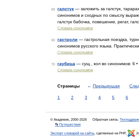
галстук
— заложить за галстук, тарарахн
68
синонимов и сходных по смыслу выражен
галстук бабочка, повешение, регат, гал
Словарь синонимов
гастроли
— гастрольная поездка, турн
69
синонимов русского языка. Практически
Словарь синонимов
гаубица
— сущ., кол во синонимов: 6 • 
70
Словарь синонимов
Страницы
←
Предыдущая
Сле
1
2
3
4
5
6
© Академик, 2000-2026
Обратная связь:
Техподдерж
👣 Путешествия
Экспорт словарей на сайты
, сделанные на PHP,
Jo